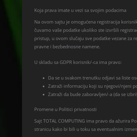
Koja prava imate u vezi sa svojim podacima
Na ovom sajtu je omogućena registracija korisn
čuvamo vaše podatke ukoliko ste izvršili registr
pristup, u ovom slučaju sve podatke vezane za re
pravne i bezbednosne namene.
U skladu sa GDPR korisnik/-ca ima pravo:
Da se u svakom trenutku odjavi sa liste o
Zatraži informaciju koji su njegovi/njeni 
Zatraži da bude zaboravljen/-a (da se izbr
Promene u Politici privatnosti
Sajt TOTAL COMPUTING ima pravo da ažurira Polit
stranicu kako bi bili u toku sa eventualnim izme