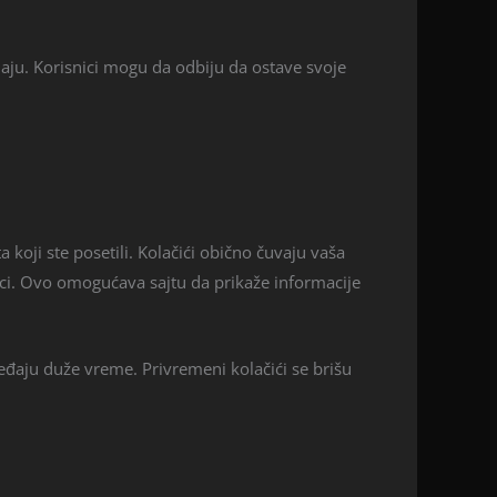
aju. Korisnici mogu da odbiju da ostave svoje
koji ste posetili. Kolačići obično čuvaju vaša
anici. Ovo omogućava sajtu da prikaže informacije
ređaju duže vreme. Privremeni kolačići se brišu