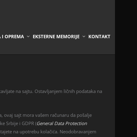
A I OPREMA
EKSTERNE MEMORIJE
KONTAKT
stavljate na sajtu. Ostavljanjem ličnih podataka na
a, ovaj sajt mora vašem računaru da pošalje
ke Srbije i GDPR (
General Data Protection
istajete na upotrebu kolačića. Neodobravanjem