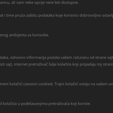
ranicu, ali vam neke opcije neće biti dostupne.
i time pruža zaštitu podataka koje korisnici dobrovoljno ostavlj
ljenog ambijenta za korisnike.
taka, odnosno informacija poslata vašem računaru od strane sajta 
ti sajt, internet pretraživač šalje kolačiće koji pripadaju toj str
emeni kolačići (
session cookies
). Trajni kolačići ostaju na vašem u
 kolačića u podešavanjima pretraživača koji koriste.