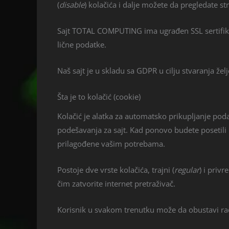
(
disable
) kolačića i dalje možete da pregledate st
Sajt TOTAL COMPUTING ima ugrađen SSL sertifikat 
lične podatke.
Naš sajt je u skladu sa GDPR u cilju stvaranja že
Šta je to kolačić (cookie)
Kolačić je alatka za automatsko prikupljanje poda
podešavanja za sajt. Kad ponovo budete posetili is
prilagođene vašim potrebama.
Postoje dve vrste kolačića, trajni (
regular
) i privr
čim zatvorite internet pretraživač.
Korisnik u svakom trenutku može da obustavi rad