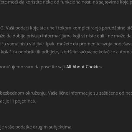
te moći da koristite neke od funkcionalnosti na sajtovima koje p
, Vaši podaci koje ste uneli tokom kompletiranja porudžbine bi
ože da dobije pristup informacijama koji vi niste dali i ne može
ačića vama nisu vidljive. Ipak, možete da promenite svoja podešava
kolačića odobrite ili odbijete, izbrišete sačuvane kolačiće automats
reporučujemo vam da posetite sajt
All About Cookies
ezbednom okruženju. Vaše lične informacije su zaštićene od neov
cije ili pojedinca.
je vaše podatke drugim subjektima.