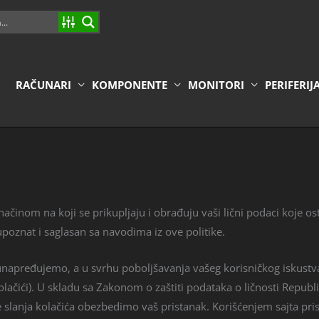
RAČUNARI
KOMPONENTE
MONITORI
PERIFERIJ
 načinom na koji se prikupljaju i obrađuju vaši lični podaci koje o
upoznat i saglasan sa navodima iz ove politike.
 unapređujemo, a u svrhu poboljšavanja vašeg korisničkog iskustv
olačići). U skladu sa Zakonom o zaštiti podataka o ličnosti Republi
e slanja kolačića obezbedimo vaš pristanak. Korišćenjem sajta pr