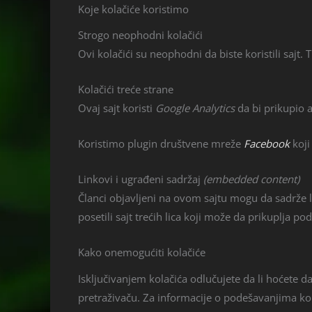
Koje kolačiće koristimo
Strogo neophodni kolačići
Ovi kolačići su neophodni da biste koristili sajt.
Kolačići treće strane
Ovaj sajt koristi
Google Analytics
da bi prikupio a
Koristimo plugin društvene mreže
Facebook
koji
Linkovi i ugrađeni sadržaj
(embedded content)
Članci objavljeni na ovom sajtu mogu da sadrže lin
posetili sajt trećih lica koji može da prikuplja po
Kako onemogućiti kolačiće
Isključivanjem kolačića odlučujete da li hoćete 
pretraživaču. Za informacije o podešavanjima kolač