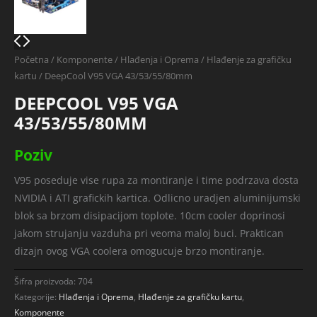
Početna
/
Komponente
/
Hlađenja i Oprema
/
Hlađenje za grafičku
kartu
/ DeepCool V95 VGA 43/53/55/80mm
DEEPCOOL V95 VGA
43/53/55/80MM
Poziv
V95 poseduje vise rupa za montiranje i time podrzava dosta
NVIDIA i ATI grafickih kartica. Odlicno uradjen aluminijumski
blok sa brzom disipacijom toplote. 10cm cooler doprinosi
jakom strujanju vazduha pri veoma maloj buci. Praktican
dizajn ovog VGA coolera omogucuje brzo montiranje.
Šifra proizvoda:
704
Kategorije:
Hlađenja i Oprema
,
Hlađenje za grafičku kartu
,
Komponente