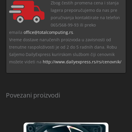
Zbog čestih promena cena i stanja
lagera preporučujemo da nas pre
poručivanja kontaktirate na telefon
065/568-99-93 ili preko
emaila
office@totalcomputing.rs
.
Vreme dostave naručenih proizvoda u zavisnosti od
trenutne raspoloživosti je od 2 do 5 radnih dana. Robu
šaljemo DailyExpress kurirskom službom čiji cenovnik
možete videti na
http://www.dailyexpress.rs/rs/cenovnik/
Povezani proizvodi