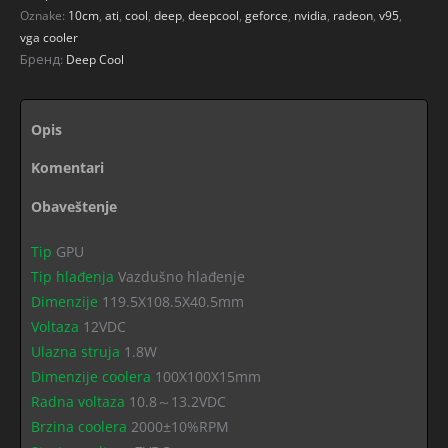
Oznake:
10cm
,
ati
,
cool
,
deep
,
deepcool
,
geforce
,
nvidia
,
radeon
,
v95
,
vga cooler
Бренд:
Deep Cool
Opis
Komentari
Obaveštenje
Tip
GPU
Tip hlađenja
Vazdušno hlađenje
Dimenzije
119.5X108.5X40.5mm
Voltaza
12VDC
Ulazna struja
1.8W
Dimenzije coolera
100X100X15mm
Radna voltaza
10.8～13.2VDC
Brzina coolera
2000±10%RPM